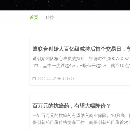
首页
科技
遭联合创始人百亿级减持后首个交易日，
遭创始团队核心成员减持后，宁德时代(300750.SZ
4%，盘中一度跌超4%，H股低开超2%。截至10点
2025-11-17
141696
百万元的抗癌药，有望大幅降价？
一针百万元的抗癌药有望纳入商业保险。10月底，
保创新药目录价格协商工作，商保创新药目录首次