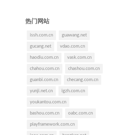
热门网站
issh.com.cn
guawang.net
gucang.net
vdao.com.cn
haodiu.com.cn
vask.com.cn
chahou.com.cn
chashou.com.cn
guanbi.com.cn
checang.com.cn
yunji.net.cn
igzh.com.cn
youkantou.com.cn
bashou.com.cn
oabc.com.cn
playframework.com.cn