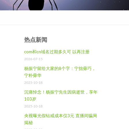
热点新闻
com和cn域名过期多久可 以再注册
2026-07-15
杨振宁留给大家的8个字：宁拙毋巧，
宁朴毋华
2025-10-18
沉痛悼念！杨振宁先生因病逝世，享年
103岁
2025-10-18
央视曝光假钻戒成本仅3元 直播间骗局
揭秘