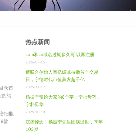
热点新闻
com和cn域名过期多久可 以再注册
2026-07-15
遭联合创始人百亿级减持后首个交易
日，宁德时代市值蒸发超千亿
2025-11-17
目录首
业的纳
杨振宁留给大家的8个字：宁拙毋巧，
宁朴毋华
2025-10-18
癌细胞
8款
沉痛悼念！杨振宁先生因病逝世，享年
103岁