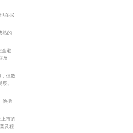
也在探
成熟的
完全避
症反
胞，但数
观察。
。他指
批上市的
其普及程