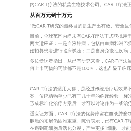
内CAR-T疗法的私营生物技术公司。CAR-T疗
从百万元到十万元
“做CAR-T研究的最终目的是生产出有效、安全
目前，全球范围内尚未有CAR-T疗法正式获批用
两大适应证：一是血液肿瘤，包括白血病和淋巴
始招募患者进行临床试验；二是自身免疫性疾病，
多位受访者指出，从已有研究来看，CAR-T疗
何上市药物的药效都不是100％，这也凸显了临
CAR-T疗法的适用人群，是经过传统治疗后效
案。传统药物至少已有了几十年的临床经验，标准
形成标准化治疗方案后，才可以讨论作为一线治
适应证方面，CAR-T疗法的优势停留在血液肿
腺癌的拓展仍困难重重。陈竹表示，已有CAR-
在遇到靶细胞后活化分裂，产生更多T细胞，才能把