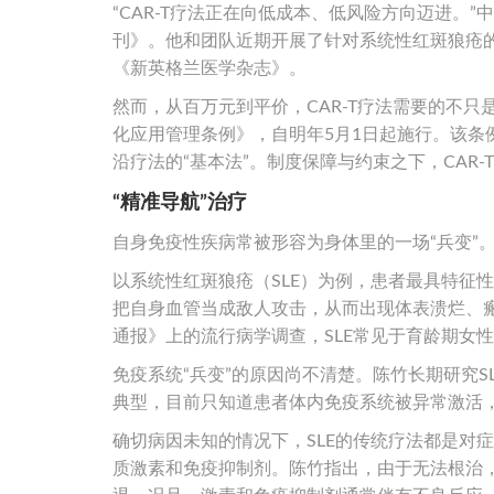
“CAR-T疗法正在向低成本、低风险方向迈进。
刊》。他和团队近期开展了针对系统性红斑狼疮的
《新英格兰医学杂志》。
然而，从百万元到平价，CAR-T疗法需要的不
化应用管理条例》，自明年5月1日起施行。该
沿疗法的“基本法”。制度保障与约束之下，CAR
“精准导航”治疗
自身免疫性疾病常被形容为身体里的一场“兵变”
以系统性红斑狼疮（SLE）为例，患者最具特征
把自身血管当成敌人攻击，从而出现体表溃烂、瘢
通报》上的流行病学调查，SLE常见于育龄期女
免疫系统“兵变”的原因尚不清楚。陈竹长期研究S
典型，目前只知道患者体内免疫系统被异常激活
确切病因未知的情况下，SLE的传统疗法都是对
质激素和免疫抑制剂。陈竹指出，由于无法根治