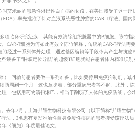
并非“长久之计”。
，一位叫艾米丽的患急性淋巴性白血病的女孩，在美国接受了这一疗
（FDA）率先批准了针对血液系统恶性肿瘤的CAR-T疗法。国内
键。多项临床研究证实，其能有效清除组织脏器中的B细胞。陈竹指
CAR-T细胞为何如此有效？陈竹解释，传统的CAR-T疗法需
T细胞经过一系列体外处理，通过基因编辑等手段令其产生与抗癌
些装备了“肿瘤定位导航”的超级T细胞就能在患者体内精准识别
指出，回输前患者要做一系列准备，比如要停用免疫抑制剂，减
持续两周到一个月。这也意味着，部分重病患者等不起。此外，陈
处理，包括用药物清扫淋巴，相当于削弱了人体的免疫防线，会
路。去年7月，上海邦耀生物科技有限公司（以下简称“邦耀生物”
-T疗法，3名患有复发难治性自身免疫性疾病的患者接受该疗法后
当年《细胞》年度最佳论文。