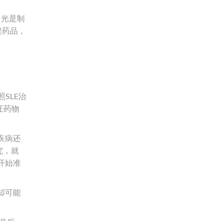
，光是制
架药品，
SLE治
证药物
性疾病还
究，就
开始准
却可能