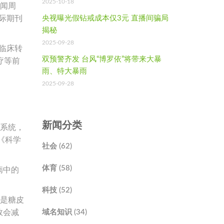
2025-10-18
新闻周
际期刊
央视曝光假钻戒成本仅3元 直播间骗局
揭秘
2025-09-28
临床转
双预警齐发 台风“博罗依”将带来大暴
疗等前
雨、特大暴雨
2025-09-28
新闻分类
疫系统，
《科学
社会 (62)
体育 (58)
病中的
科技 (52)
物是糖皮
效会减
域名知识 (34)