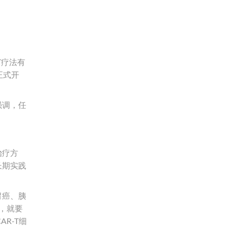
T疗法有
正式开
强调，任
治疗方
长期实践
胃癌、胰
，就要
R-T细