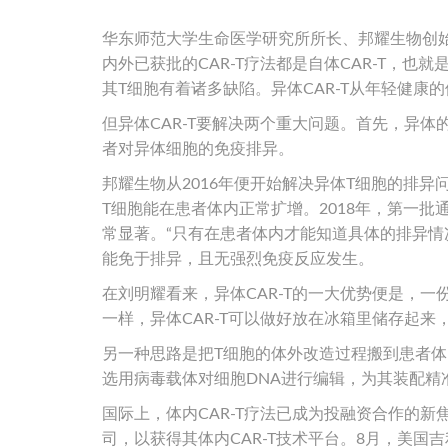
华东师范大学生命医学研究所所长、邦耀生物创
内外已获批的CAR-T疗法都是自体CAR-T，
其T细胞有着诸多缺陷。异体CAR-T从年轻健康
但异体CAR-T要解决两个重大问题。首先，异
者对异体细胞的免疫排异。
邦耀生物从2016年便开始解决异体T细胞的排
T细胞能在患者体内正常扩增。2018年，第一批
常显著。“只有在患者体内才能知道具体的排异情况
能免于排异，且无强烈免疫反应发生。
在刘明耀看来，异体CAR-T的一大优势便是，一
一样，异体CAR-T可以做好放在冰箱里储存起来
另一种思路是把T细胞的体外改造过程搬到患者
选用病毒载体对细胞DNA进行编辑，为其装配精准
国际上，体内CAR-T疗法已成为投融资合作的新焦
司，以获得其体内CAR-T技术平台。8月，美国吉利