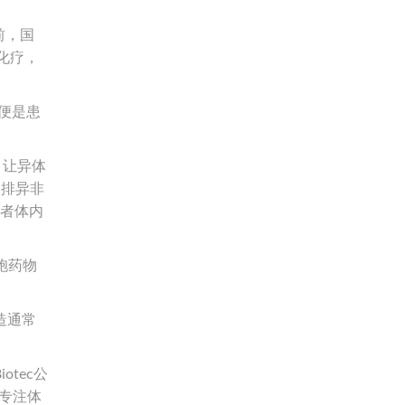
前，国
化疗，
便是患
，让异体
疫排异非
患者体内
胞药物
造通常
tec公
家专注体