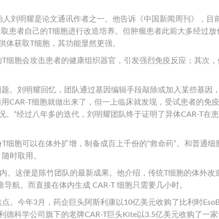
始人刘明耀是论文通讯作者之一。他告诉《中国新闻周刊》，目
也就是取患者自己的T细胞进行改造培养。但肿瘤患者此前大多经过放
的供体获取T细胞，其功能显然更强。
体的T细胞会攻击患者的健康组织器官，引发强烈免疫反应；其次，
异问题。刘明耀回忆，团队通过基因编辑手段敲除或加入某些基因
通用CAR-T细胞就做出来了，但一上临床就发现，受试患者的免
。”经过八年多的迭代，刘明耀团队终于证明了异体CAR-T在
份T细胞可以在体外扩增，制备成百上千份的“救命药”。和普通细
，随时取用。
体内。这便是陈竹团队的最新成果。他介绍，传统T细胞的体外改
导航。而直接在体内生成 CAR-T 细胞只需要几小时。
点。今年3月，药企巨头阿斯利康以10亿美元收购了比利时EsoBio
德科学公司旗下的老牌CAR-T巨头Kite以3.5亿美元收购了一