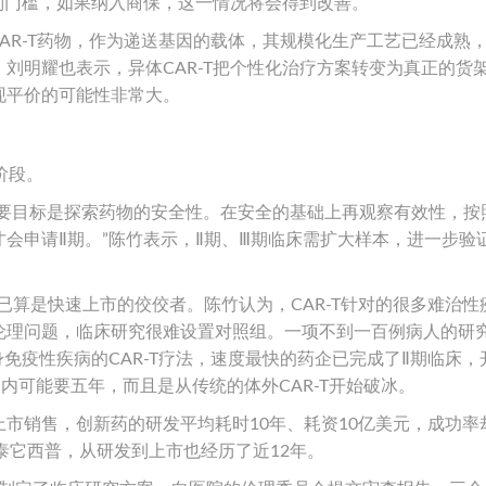
谈判门槛，如果纳入商保，这一情况将会得到改善。
CAR-T药物，作为递送基因的载体，其规模化生产工艺已经成熟
刘明耀也表示，异体CAR-T把个性化治疗方案转变为真正的货
现平价的可能性非常大。
阶段。
，首要目标是探索药物的安全性。在安全的基础上再观察有效性，按照
会申请Ⅱ期。”陈竹表示，Ⅱ期、Ⅲ期临床需扩大样本，进一步验
T药物已算是快速上市的佼佼者。陈竹认为，CAR-T针对的很多难治
伦理问题，临床研究很难设置对照组。一项不到一百例病人的研
身免疫性疾病的CAR-T疗法，速度最快的药企已完成了Ⅱ期临床，
内可能要五年，而且是从传统的体外CAR-T开始破冰。
市销售，创新药的研发平均耗时10年、耗资10亿美元，成功率
泰它西普，从研发到上市也经历了近12年。