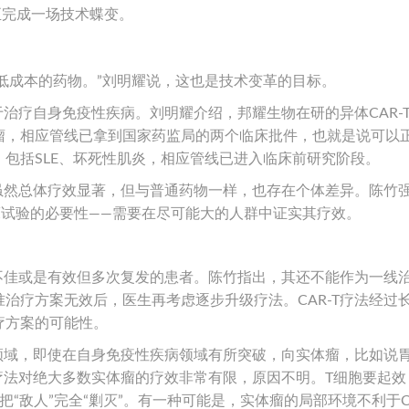
法正完成一场技术蝶变。
且低成本的药物。”刘明耀说，这也是技术变革的目标。
于治疗自身免疫性疾病。刘明耀介绍，邦耀生物在研的异体CAR-
瘤，相应管线已拿到国家药监局的两个临床批件，也就是说可以
包括SLE、坏死性肌炎，相应管线已进入临床前研究阶段。
法虽然总体疗效显著，但与普通药物一样，也存在个体差异。陈竹
床试验的必要性——需要在尽可能大的人群中证实其疗效。
果不佳或是有效但多次复发的患者。陈竹指出，其还不能作为一线
治疗方案无效后，医生再考虑逐步升级疗法。CAR-T疗法经过
疗方案的可能性。
瘤领域，即使在自身免疫性疾病领域有所突破，向实体瘤，比如说
T疗法对绝大多数实体瘤的疗效非常有限，原因不明。T细胞要起效
“敌人”完全“剿灭”。有一种可能是，实体瘤的局部环境不利于CA