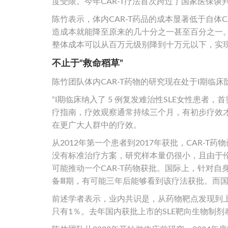
度受限。今年CAR-T疗法首次跨过了国家医保
陈竹表示，体内CAR-T药品的成本显著低于自体
造成本就能降至原来的几十分之一甚至百分之一。
整体成本可以从百万元级别降到十万元以下，实
不止于“救命稻草”
陈竹团队体内CAR-T药物的研究现在处于I期临床
“I期临床纳入了 5 例复发难治性SLE女性患者
疗指南，疗效观察通常持续三个月，有初步疗效才
在更广大人群中的疗效。
从2012年第一个患者到2017年获批，CAR-
没有标准治疗方案，研究样本量仍很小，且由于
可能推动一个CAR-T药物获批。国际上，针对自
备Ⅲ期，有可能三年后能够看到该疗法获批。而国
前述学者表示，业内共识是，从药物靶点发现到上
只有1％。去年国内获批上市的SLE靶向生物制剂