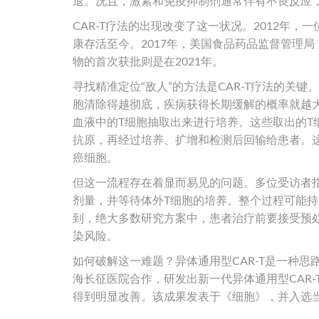
退。况且，激素和免疫抑制剂通常伴有不良反应，
CAR-T疗法的出现改变了这一状况。2012年
康存活至今。2017年，美国食品药品监督管理局
物的首次获批则是在2021年。
寻找精准定位“敌人”的方法是CAR-T疗法的关
胞清除得越彻底，疾病获得长期缓解的概率就越大。
血液中的T细胞抽取出来进行培养。这些取出的
抗原，再经过培养、扩增和检测后回输给患者。这
癌细胞。
但这一流程存在着显而易见的问题。多位受访者
剂量，并等待体外T细胞的培养。整个过程可能
到，绝大多数研究方案中，患者治疗前要接受预
染风险。
如何破解这一难题？异体通用型CAR-T是一种思
海长征医院合作，研发出新一代异体通用型CAR
得到明显改善。该成果发表于《细胞》，并入选