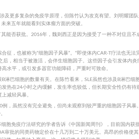
这涉及更多复杂的免疫学原理，但陈竹认为攻克有望。刘明耀团队
来，未来五年就能看到实体瘤方面的突破。
了其能否获批。2016年，魏则西正是因为接受了一种不对症且不
征，也被称为“细胞因子风暴”。“即使体内CAR-T疗法也无法
细胞之后，相当于被激活，会伴生细胞因子。这些因子会引发体内炎
持高水平，或引发多器官功能障碍，严重时可致命。
B淋巴细胞的数量有关。在陈竹看来，SLE虽然也涉及B淋巴细
的发热在24小时之内缓解，发生率也较低，但长期安全性仍有待
度上减轻风暴。
20例，虽然没有完全避免，但尚未观察到较严重的细胞因子风暴
少。
从事细胞免疫疗法研究的学者告诉《中国新闻周刊》，目前国内获
经FDA审批的同类药物定价在十几万到二十万美元。高昂的价格使