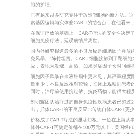
胞的扩增。
已有越来越多研究专注于改造T细胞的新方法。
索基因编辑与实体瘤CAR-T的结合点，在他看
在保证疗效的基础上，CAR-T疗法的安全性决定
细胞免疫疗法，延误病情后离世。
国内外研究报道最多的不良反应是细胞因子释放综合
免风暴。”陈竹坦言。CAR-T细胞接触到了靶
应，表现为发烧、高热。如果炎症因子长时间维
细胞因子风暴在血液肿瘤中更常见，其严重程度跟
量更少，不良反应相对较轻，临床上观察到患者
同时，治疗前使用抗过敏、抗炎药物，能很大程
刘明耀团队治疗过的自身免疫性疾病患者已超过
出，异体CAR-T的不良反应比传统自体CAR-T更
价格成了CAR-T疗法的显著短板。一位在上海
体外CAR-T药物定价都在100万元以上，美国