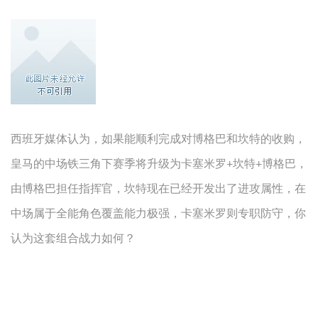
西班牙媒体认为，如果能顺利完成对博格巴和坎特的收购，
皇马的中场铁三角下赛季将升级为卡塞米罗+坎特+博格巴，
由博格巴担任指挥官，坎特现在已经开发出了进攻属性，在
中场属于全能角色覆盖能力极强，卡塞米罗则专职防守，你
认为这套组合战力如何？