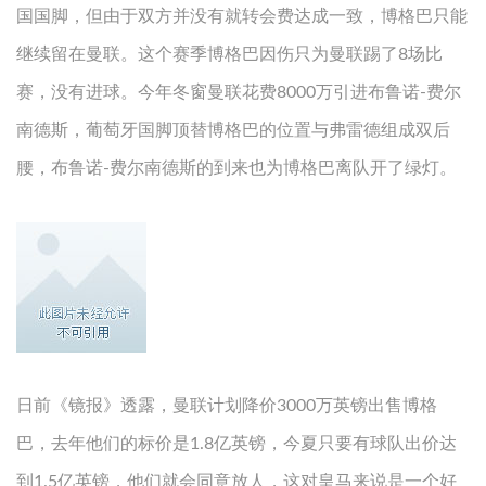
国国脚，但由于双方并没有就转会费达成一致，博格巴只能
继续留在曼联。这个赛季博格巴因伤只为曼联踢了8场比
赛，没有进球。今年冬窗曼联花费8000万引进布鲁诺-费尔
南德斯，葡萄牙国脚顶替博格巴的位置与弗雷德组成双后
腰，布鲁诺-费尔南德斯的到来也为博格巴离队开了绿灯。
日前《镜报》透露，曼联计划降价3000万英镑出售博格
巴，去年他们的标价是1.8亿英镑，今夏只要有球队出价达
到1.5亿英镑，他们就会同意放人，这对皇马来说是一个好