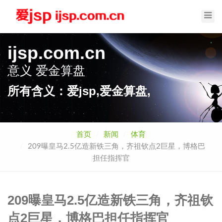
Toggl
Navig
ijsp.com.cn
意义
爱金算盘
所有含义：爱jsp,爱金算盘,
首页
新闻
体育
209曝皇马2.5亿造新铁三角，齐祖钦点2巨星，博格巴
担任指挥官
209曝皇马2.5亿造新铁三角，齐祖钦
点2巨星，博格巴担任指挥官