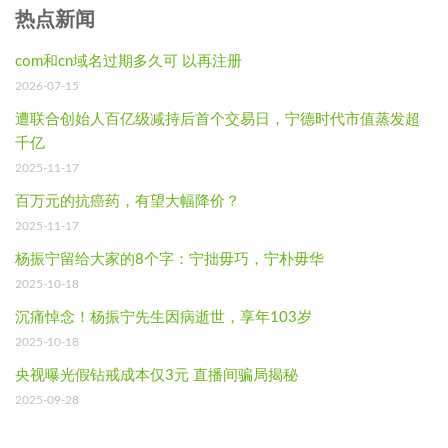
热点新闻
com和cn域名过期多久可 以再注册
2026-07-15
遭联合创始人百亿级减持后首个交易日，宁德时代市值蒸发超
千亿
2025-11-17
百万元的抗癌药，有望大幅降价？
2025-11-17
杨振宁留给大家的8个字：宁拙毋巧，宁朴毋华
2025-10-18
沉痛悼念！杨振宁先生因病逝世，享年103岁
2025-10-18
央视曝光假钻戒成本仅3元 直播间骗局揭秘
2025-09-28