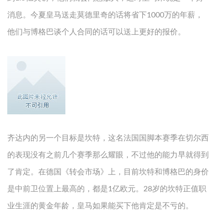
消息。今夏皇马送走莫德里奇的话将省下1000万的年薪，
他们与博格巴谈个人合同的话可以送上更好的报价。
齐达内的另一个目标是坎特，这名法国国脚本赛季在切尔西
的表现没有之前几个赛季那么耀眼，不过他的能力早就得到
了肯定。在德国《转会市场》上，目前坎特和博格巴的身价
是中前卫位置上最高的，都是1亿欧元。28岁的坎特正值职
业生涯的黄金年龄，皇马如果能买下他肯定是不亏的。