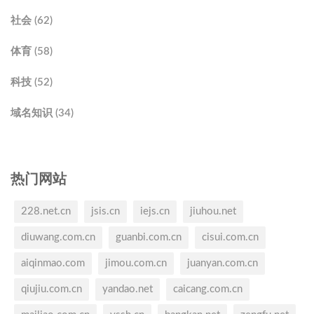
社会 (62)
体育 (58)
科技 (52)
域名知识 (34)
热门网站
228.net.cn
jsis.cn
iejs.cn
jiuhou.net
diuwang.com.cn
guanbi.com.cn
cisui.com.cn
aiqinmao.com
jimou.com.cn
juanyan.com.cn
qiujiu.com.cn
yandao.net
caicang.com.cn