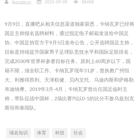
ijsp.com.cn
2025-09-09
88488
9月9日，直播吧从相关信息渠道独家获悉，卡纳瓦罗已经将
国足主帅报名选聘材料，通过指定电子邮箱发送给中国足
协。中国足协官方于9月5日发布公告，公开选聘国足主帅，
目标是持续提升国家男子足球队竞技水平和国际足联排名，
完成2030年世界杯参赛目标任务。原则上60周岁以下，国
籍不限，须全职工作。卡纳瓦罗现年51岁，曾执教广州恒
大、利雅得胜利、天津权健、贝内文托、乌迪内斯和萨格勒
布迪纳摩。2019年3月-4月，卡纳瓦罗曾出任国足临时主
帅，带队征战中国杯，2场比赛均以0-1的比分不敌乌兹别克
斯坦和泰国队。
域名知识
体育
科技
社会